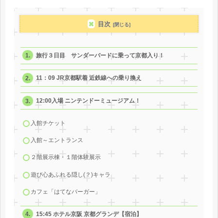
目次
旅行３日目 サンダーバードに乗って京都入り！
11：09 JR京都駅着 近鉄線への乗り換え
12:00入場 ニンテンドーミュージアム！
入館チケット
入館～エントランス
２階展示棟・１階体験展示
遊び心あふれる隠し(？)キャラ
カフェ「はてなバーガー」
15:45 ホテル京阪 京都グランデ【宿泊】