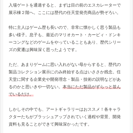
入場ゲートを通過すると、まずは目の前のエスカレーターで
展示棟２階へ。ここには歴代の任天堂発売商品が勢ぞろい。
特に主人はゲーム歴も長いので、非常に懐かしく思う製品も
多い様子。息子も、最近のマリオカート・カービィ・ドンキ
ーコングなどのゲームをやっていることもあり、歴代シリー
ズの変遷は興味深く思ったようです。
ただ、あまりゲームに思い入れがない母からすると、歴代の
製品コレクション展示にのみ終始する点はいささか残念。任
天堂に関する企業史や開発理念・製品・技術の説明などがあ
るのかと思いきや一切ない。
本当にただ製品がずらっと並ん
でいるだけ。
しかしその中でも、アートギャラリーはおススメ！各キャラ
クターたちがブラッシュアップされていく過程や背景、開発
資料も見ることができて興味深かったです。