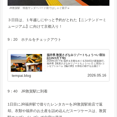
JR敦賀駅 特急サンダーバード前ではしゃぐ親子ｗ
３日目は、１年越しにやっと予約がとれた【ニンテンドーミ
ュージアム】に向けて京都入り！
9：20 ホテルをチェックアウト
福井県 敦賀さざなみリゾートちょうべい宿泊
記(26/3月下旬)
2026年3月下旬 福井＆京都をめぐる3泊4日の家族旅行。
福井県【敦賀さざなみリゾートちょうべい】に宿泊♪コ
ンセプトルーム【輪の間】や滞在の様子をお届け！
2026.05.16
tempai.blog
9：40 JR敦賀駅に到着
1日目にJR福井駅で借りたレンタカーをJR敦賀駅前店で返
却。衣類や福井のお土産を詰め込んだスーツケースは、敦賀