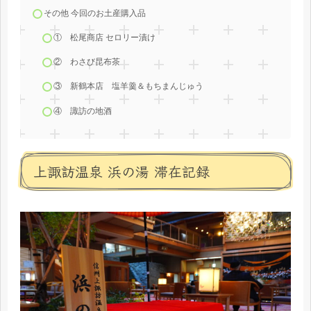
その他 今回のお土産購入品
① 松尾商店 セロリー漬け
② わさび昆布茶
③ 新鶴本店 塩羊羹＆もちまんじゅう
④ 諏訪の地酒
上諏訪温泉 浜の湯 滞在記録