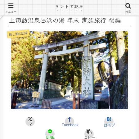
テントで乾杯
メニュー
検索
上諏訪温泉♨浜の湯 年末 家族旅行 後編
旅と酒の記録
X
Facebook
はてブ
LINE
コピー