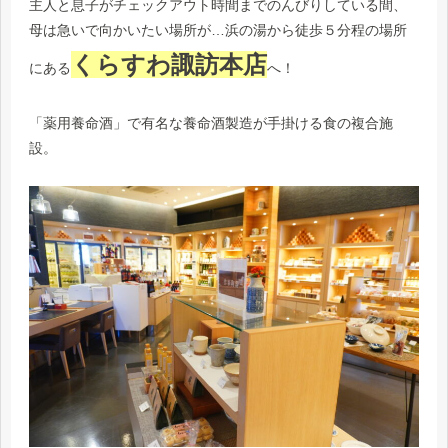
主人と息子がチェックアウト時間までのんびりしている間、
母は急いで向かいたい場所が…浜の湯から徒歩５分程の場所
くらすわ諏訪本店
にある
へ！
「薬用養命酒」で有名な養命酒製造が手掛ける食の複合施
設。