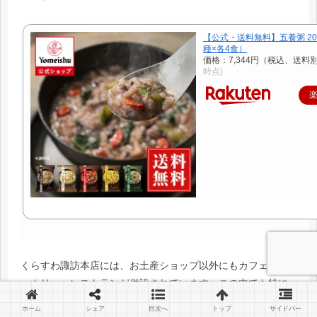
【公式・送料無料】五養粥 2
種×各4食）
価格：7,344円（税込、送料別
時点)
くらすわ諏訪本店には、お土産ショップ以外にもカフェ・ベ
ーカリー・レストランが併設されています。この中でも特に
美味しいと話題になるのが、ベーカリー提供の人気No1、クリ
ホーム
シェア
目次へ
トップ
サイドバー