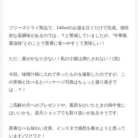
フリーズドライ商品で、140mlのお湯を注ぐだけで完成。個性
的な薬膳味があるのでは…？と警戒していましたが、”中華風
醤油味”とのことで普通に食べやすくて美味しい！
ただ…量がかなり少ない！私の小腹は満たされない！(笑)
今回、味噌汁椀に入れて作ったものを撮影したのですが、こ
の実物と比べるとパッケージ写真はちょっと盛り過ぎで
は…？！
ご高齢の方へのプレゼントや、風邪をひいたときの病中食に
はいいかも。楽天ショップでも取り扱いがあるそうです。
黒養なべも味わい次第、インスタで感想を載せようと思って
います♪ワクワク！