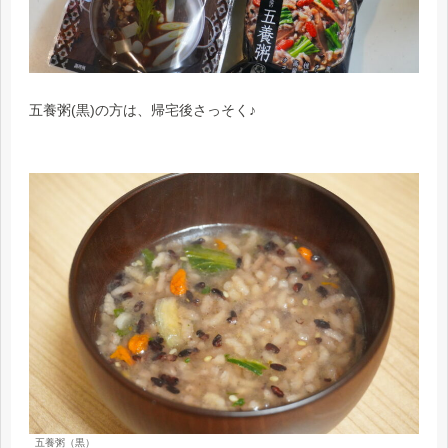
五養粥(黒)の方は、帰宅後さっそく♪
五養粥（黒）