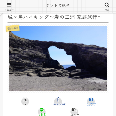
テントで乾杯
メニュー
検索
城ヶ島ハイキング～春の三浦 家族旅行～
登山日記
X
Facebook
はてブ
LINE
コピー