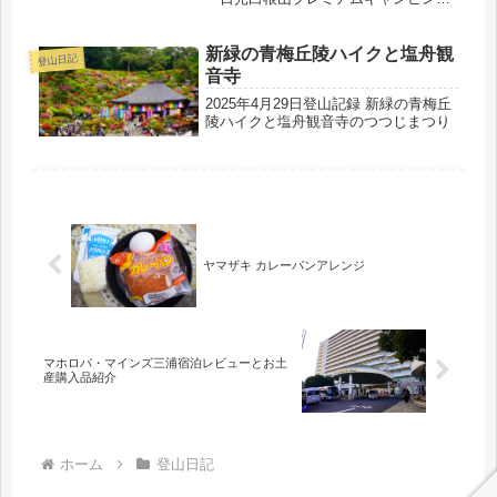
グ」に初参加。一泊二日の様子をまと
めます♪丸沼高原の大自然を心行くまで
満喫できる、大満足なキャンプ企画で
新緑の青梅丘陵ハイクと塩舟観
登山日記
した！
音寺
2025年4月29日登山記録 新緑の青梅丘
陵ハイクと塩舟観音寺のつつじまつり
ヤマザキ カレーパンアレンジ
マホロバ・マインズ三浦宿泊レビューとお土
産購入品紹介
ホーム
登山日記