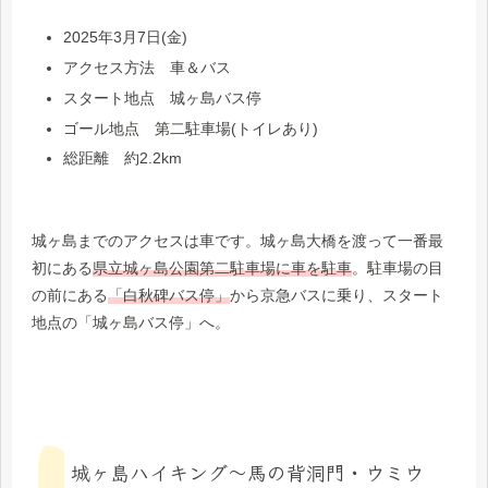
2025年3月7日(金)
アクセス方法 車＆バス
スタート地点 城ヶ島バス停
ゴール地点 第二駐車場(トイレあり)
総距離 約2.2km
城ヶ島までのアクセスは車です。城ヶ島大橋を渡って一番最
初にある
県立城ヶ島公園第二駐車場に車を駐車
。駐車場の目
の前にある
「白秋碑バス停」
から京急バスに乗り、スタート
地点の「城ヶ島バス停」へ。
城ヶ島ハイキング～馬の背洞門・ウミウ