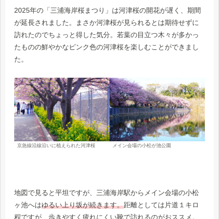
2025年の「三浦海岸桜まつり」は河津桜の開花が遅く、期間
が延長されました。まさか河津桜が見られるとは期待せずに
訪れたのでちょっと得した気分。若葉の目立つ木々が多かっ
たものの鮮やかなピンク色の河津桜を楽しむことができまし
た。
京急線沿線沿いに植えられた河津桜
メイン会場の小松が池公園
地図で見ると平坦ですが、三浦海岸駅からメイン会場の小松
ヶ池へは
ゆるい上り坂が続きます。
距離としては片道１キロ
程ですが、歩きやすく疲れにくい靴で訪れるのがおススメ。