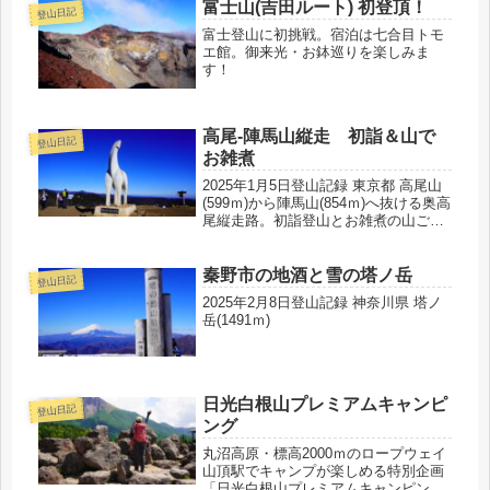
富士山(吉田ルート) 初登頂！
登山日記
富士登山に初挑戦。宿泊は七合目トモ
エ館。御来光・お鉢巡りを楽しみま
す！
高尾-陣馬山縦走 初詣＆山で
登山日記
お雑煮
2025年1月5日登山記録 東京都 高尾山
(599ｍ)から陣馬山(854ｍ)へ抜ける奥高
尾縦走路。初詣登山とお雑煮の山ごは
んを楽しみました♪
秦野市の地酒と雪の塔ノ岳
登山日記
2025年2月8日登山記録 神奈川県 塔ノ
岳(1491ｍ)
日光白根山プレミアムキャンピ
登山日記
ング
丸沼高原・標高2000ｍのロープウェイ
山頂駅でキャンプが楽しめる特別企画
「日光白根山プレミアムキャンピン