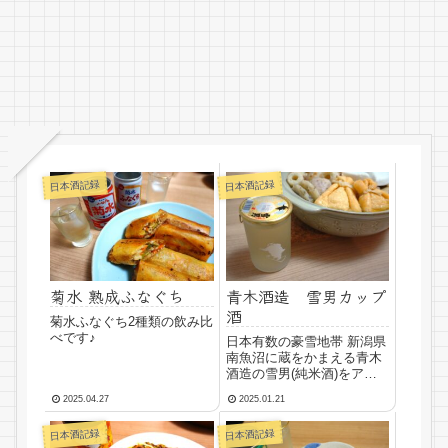
日本酒記録
日本酒記録
菊水 熟成ふなぐち
青木酒造 雪男カップ
酒
菊水ふなぐち2種類の飲み比
べです♪
日本有数の豪雪地帯 新潟県
南魚沼に蔵をかまえる青木
酒造の雪男(純米酒)をアツ
アツおでんといただきま
2025.04.27
2025.01.21
す！
日本酒記録
日本酒記録