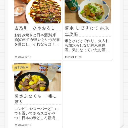
吉乃川 ひやおろし
菊水 しぼりたて 純米
生原酒
お好み焼きと日本酒(純米
酒)の相性が良いという記事
米と水だけで作り、火入れ
を目にし、それならば！
も加水もしない純米生原
と、吉乃川のひやおろしと
酒。気になっていたお酒、
一緒に楽しんでみた！
飲んでみました。
2024.12.15
2024.11.28
日本酒記録
菊水ふなぐち 一番し
ぼり
コンビニやスーパーどこに
でも置いてあるスゴイや
つ！日本の米どころ新潟県
の菊水酒造がてがける日本
2024.09.12
初の生原酒缶。菊水ふなぐ