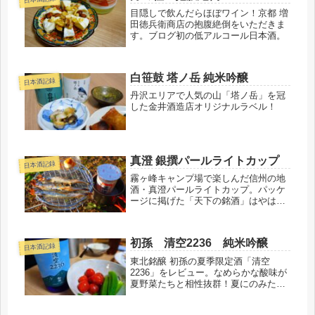
目隠しで飲んだらほぼワイン！京都 増
田徳兵衛商店の抱腹絶倒をいただきま
す。ブログ初の低アルコール日本酒。
白笹鼓 塔ノ岳 純米吟醸
日本酒記録
丹沢エリアで人気の山「塔ノ岳」を冠
した金井酒造店オリジナルラベル！
真澄 銀撰パールライトカップ
日本酒記録
霧ヶ峰キャンプ場で楽しんだ信州の地
酒・真澄パールライトカップ。パッケ
ージに掲げた「天下の銘酒」はやはり
伊達じゃない。その名に恥じない懐の
深さを感じる一本でした。
初孫 清空2236 純米吟醸
日本酒記録
東北銘醸 初孫の夏季限定酒「清空
2236」をレビュー。なめらかな酸味が
夏野菜たちと相性抜群！夏にのみたく
なる一本。