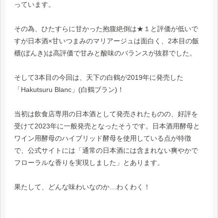
っています。
その為、ひたすらに甘かった抱腹絶倒は★１と評価が低いで
すが日本酒×甘いつまみのマリアージュは面白く、2本目の飯
櫃(ぼんき)は高評価で甘みと酸味のバランスが抜群でした。
そして3本目の今回は、天下の白鶴が2019年に発売した
「Hakutsuru Blanc」(白鶴ブラン)！
当初は飲食店専用の日本酒として発売されたものの、好評を
受けて2023年に一般発売となったそうです。日本酒用酵母と
ワイン用酵母のハイブリッド酵母を使用している点が特徴
で、公式サイトには「通常の日本酒には含まれない爽やかで
フローラルな香りを実現しました」とあります。
果たして、どんな味わいなのか…わくわく！