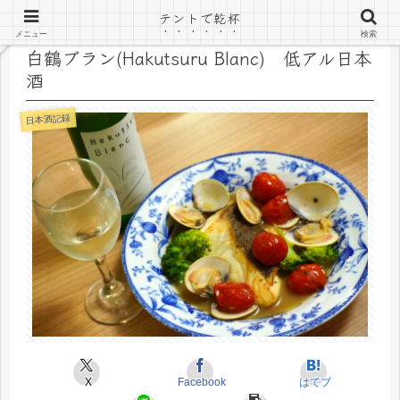
テントで乾杯
メニュー
検索
白鶴ブラン(Hakutsuru Blanc) 低アル日本
酒
日本酒記録
X
Facebook
はてブ