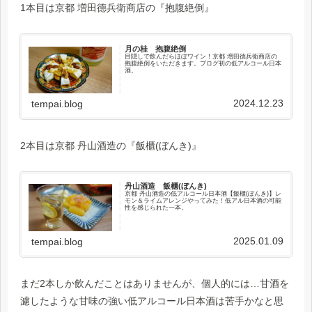
1本目は京都 増田德兵衛商店の『抱腹絶倒』
月の桂 抱腹絶倒
目隠しで飲んだらほぼワイン！京都 増田徳兵衛商店の
抱腹絶倒をいただきます。ブログ初の低アルコール日本
酒。
2024.12.23
tempai.blog
2本目は京都 丹山酒造の『飯櫃(ぼんき)』
丹山酒造 飯櫃(ぼんき)
京都 丹山酒造の低アルコール日本酒【飯櫃(ぼんき)】レ
モン＆ライムアレンジやってみた！低アル日本酒の可能
性を感じられた一本。
2025.01.09
tempai.blog
まだ2本しか飲んだことはありませんが、個人的には…甘酒を
濾したような甘味の強い低アルコール日本酒は苦手かなと思