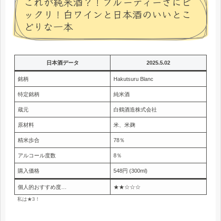
これが純米酒？！フルーティーさにビ
ックリ！白ワインと日本酒のいいとこ
どりな一本
日本酒データ
2025.5.02
銘柄
Hakutsuru Blanc
特定銘柄
純米酒
蔵元
白鶴酒造株式会社
原材料
米、米麹
精米歩合
78％
アルコール度数
8％
購入価格
548円 (300ml)
個人的おすすめ度…
★★☆☆☆
私は★3！