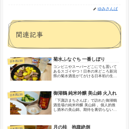
ゆみさんば
関連記事
菊水ふなぐち 一番しぼり
日本酒記録
コンビニやスーパーどこにでも置いて
あるスゴイやつ！日本の米どころ新潟
県の菊水酒造がてがける日本初の生原
酒缶。菊水ふなぐち 一番しぼりをレビ
ュー。
御湖鶴 純米吟醸 美山錦 火入れ
日本酒記録
「下諏訪まちさんぽ」で訪れた御湖鶴
酒造場の純米吟醸 美山錦 。個人的推
し酒米の美山錦。期待を裏切らない、
心ときめく一本をいただきます！
月の桂 抱腹絶倒
日本酒記録