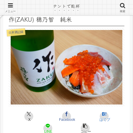
テントで乾杯
メニュー
検索
作(ZAKU) 穂乃智 純米
日本酒記録
X
Facebook
はてブ
LINE
コピー