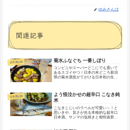
ゆみさんば
関連記事
菊水ふなぐち 一番しぼり
日本酒記録
コンビニやスーパーどこにでも置いて
あるスゴイやつ！日本の米どころ新潟
県の菊水酒造がてがける日本初の生原
酒缶。菊水ふなぐち 一番しぼりをレビ
ュー。
よう怪泣かせの超辛口 こなき純
日本酒記録
米
こなきじじいのラベルが可愛い～！と
思いきや、旨さが光る本格的な超辛口
日本酒。サンマの塩焼きと相性抜群で
した。