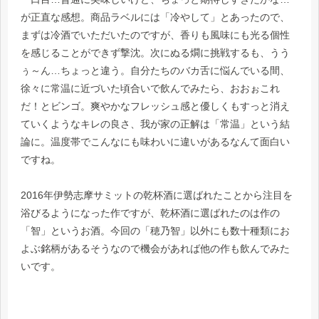
が正直な感想。商品ラベルには「冷やして」とあったので、
まずは冷酒でいただいたのですが、香りも風味にも光る個性
を感じることができず撃沈。次にぬる燗に挑戦するも、うう
ぅ～ん…ちょっと違う。自分たちのバカ舌に悩んでいる間、
徐々に常温に近づいた頃合いで飲んでみたら、おおぉこれ
だ！とビンゴ。爽やかなフレッシュ感と優しくもすっと消え
ていくようなキレの良さ、我が家の正解は「常温」という結
論に。温度帯でこんなにも味わいに違いがあるなんて面白い
ですね。
2016年伊勢志摩サミットの乾杯酒に選ばれたことから注目を
浴びるようになった作ですが、乾杯酒に選ばれたのは作の
「智」というお酒。今回の「穂乃智」以外にも数十種類にお
よぶ銘柄があるそうなので機会があれば他の作も飲んでみた
いです。