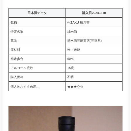
日本酒データ
購入日2024.9.10
銘柄
作ZAKU 穂乃智
特定名称
純米酒
蔵元
清水清三郎商店(三重県)
原材料
米・米麹
精米歩合
60％
アルコール度数
15度
購入価格
不明
個人的おすすめ度…
★★★☆☆