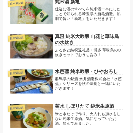
純米酒 新亀
日本酒記録
仕込む酒のすべてを純米酒一本にした
ことで知られる埼玉県の新亀酒造。熱
燗で旨い「新亀」をいただきます！
真澄 純米大吟醸 山花と華味鳥
日本酒記録
の水炊き
ふるさと納税返礼品・博多 華味鳥の水
炊きセットでおうち呑み！
水芭蕉 純米吟醸・ひやおろし
日本酒記録
群馬県の銘酒 永井酒造株式会社「水芭
蕉」シリーズを秋の味覚と一緒にいた
だきます！
菊水 しぼりたて 純米生原酒
日本酒記録
米と水だけで作り、火入れも加水もし
ない純米生原酒。気になっていたお
酒、飲んでみました。