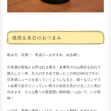
感想＆本日のおつまみ
飲み方…冷酒〇 常温◎←おすすめ ぬる燗△
日本酒の聖地とも呼ばれる東京・多摩市の小山商店を訪れて
購入した一本。主人のすすめで知ったこの作(ZAKU)ですが、
日本酒ニュースを追っていくようになると、様々なコンテス
ト結果で必ずといっていい程その名前を見かけることに気が
付きます。そんな数々の受賞歴に期待感いっぱいで、いざ乾
杯！
一口目…普通に美味しいけど、ちょっと期待しすぎたかな…